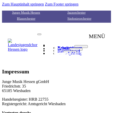
Zum Hauptinhalt springen
Zum Footer springen
Junge Musik Hessen
Jazzorchester
Blasorchester
Sinfonieorchester
MENÜ
Startseite
Termine
Konzerte
Arbeitsphasen
Chor
Künstlerisches
Portrait
Management
Team
Mitglied werden
Unterstützen
Partner
Newsletter
Konzertanfragen
Presse
Kontakt
Künstlerische Leitung
Stimmbildung
Impressum
Junge Musik Hessen gGmbH
Friedrichstr. 35
65185 Wiesbaden
Handelsregister: HRB 22755
Registergericht: Amtsgericht Wiesbaden
Vertreten durch: