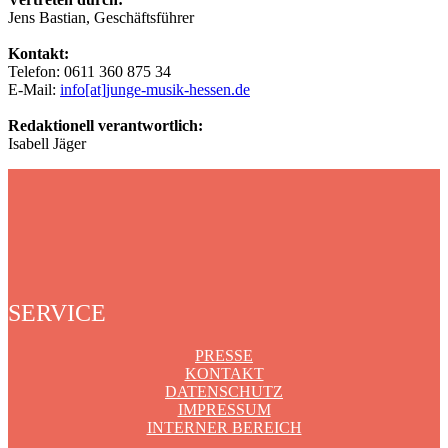
Jens Bastian, Geschäftsführer
Kontakt:
Telefon: 0611 360 875 34
E-Mail:
info[at]junge-musik-hessen.de
Redaktionell verantwortlich:
Isabell Jäger
SERVICE
PRESSE
KONTAKT
DATENSCHUTZ
IMPRESSUM
INTERNER BEREICH