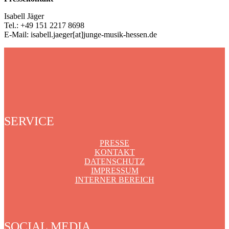
Isabell Jäger
Tel.: +49 151 2217 8698
E-Mail: isabell.jaeger[at]junge-musik-hessen.de
SERVICE
PRESSE
KONTAKT
DATENSCHUTZ
IMPRESSUM
INTERNER BEREICH
SOCIAL MEDIA